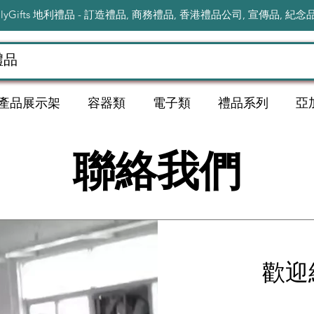
ilyGifts 地利禮品 - 訂造禮品, 商務禮品, 香港禮品公司, 宣傳品, 紀念
產品展示架
容器類
電子類
禮品系列
亞
聯絡我們
歡迎