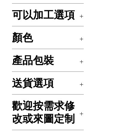
亞加力
可以加工選項
鐳射雕刻或絲網印刷圖案或
顏色
Logo等
透明亞加力+EVA戒指槽
產品包裝
原廠啡紙盒或來圖定制包裝
送貨選項
經順豐送貨至本地/國內外
歡迎按需求修
地點或客戶指示的送貨方式
改或來圖定制