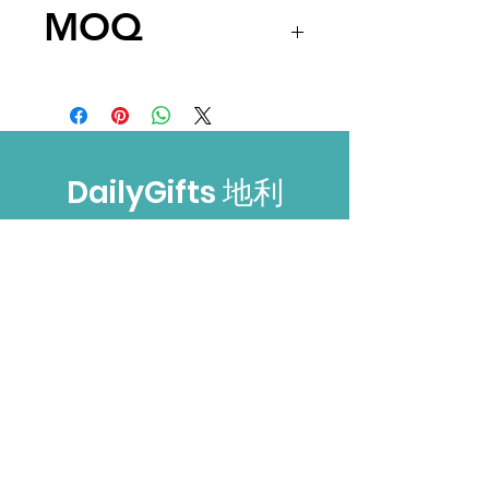
價格只供參考，實際價格會
MOQ
因數量及包裝費用等因數有
改變。
200pcs
DailyGifts 地利
禮物
需要幫助?
可以經以下方式聯絡我們
電話:
(852) 3520 2917
電郵: Alvin@dailygifts-hk.com
Whatsapp: 9220 5734
​Wechat: Alvin_Ho2018
地址: 新界葵涌大連排路172-180號金龍
工業中心3座13樓F室