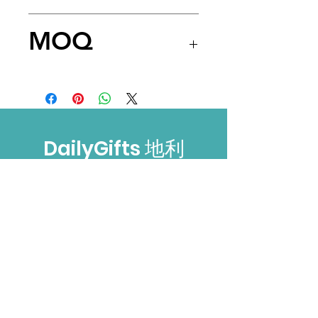
價格只供參考，實際價格會
MOQ
因數量及包裝費用等因數有
改變。
200pcs
DailyGifts 地利
禮物
需要幫助?
可以經以下方式聯絡我們
電話:
(852) 3520 2917
電郵: Alvin@dailygifts-hk.com
Whatsapp: 9220 5734
​Wechat: Alvin_Ho2018