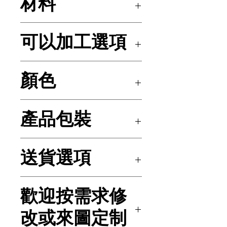
材料
亞加力
可以加工選項
鐳射雕刻或絲網印刷圖案或
顏色
Logo等
透明亞加力, 背面藍色面
產品包裝
原廠啡紙盒或來圖定制包裝
送貨選項
經順豐送貨至本地/國內外
歡迎按需求修
地點或客戶指示的送貨方式
改或來圖定制